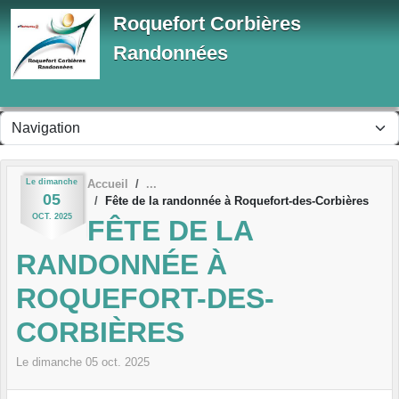
Panneau de gestion des cookies
Roquefort Corbières
Randonnées
Le
dimanche
Accueil
05
Fête de la randonnée à Roquefort-des-Corbières
OCT.
2025
FÊTE DE LA
RANDONNÉE À
ROQUEFORT-DES-
CORBIÈRES
Le
dimanche
05
oct.
2025