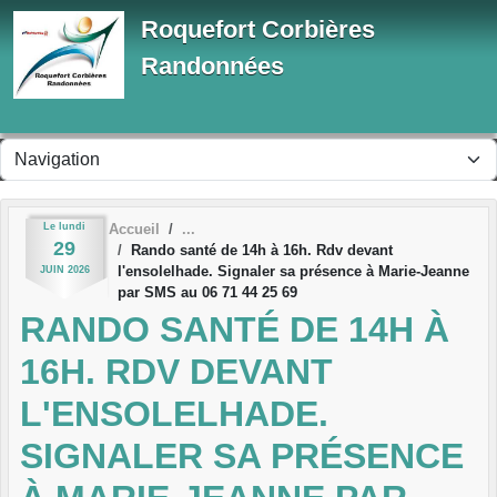
Panneau de gestion des cookies
Roquefort Corbières
Randonnées
Le
lundi
Accueil
29
Rando santé de 14h à 16h. Rdv devant
l'ensolelhade. Signaler sa présence à Marie-Jeanne
JUIN
2026
par SMS au 06 71 44 25 69
RANDO SANTÉ DE 14H À
16H. RDV DEVANT
L'ENSOLELHADE.
SIGNALER SA PRÉSENCE