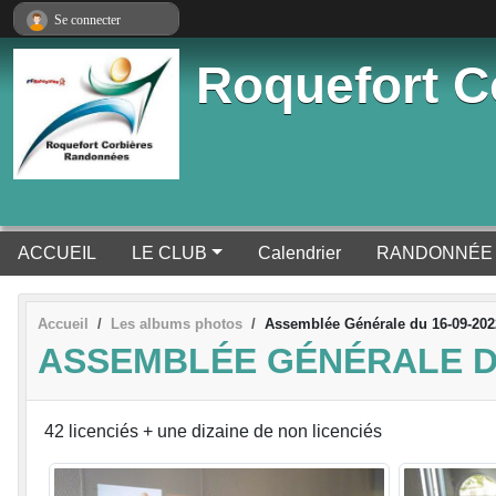
Panneau de gestion des cookies
Se connecter
Roquefort C
ACCUEIL
LE CLUB
Calendrier
RANDONNÉE
Accueil
Les albums photos
Assemblée Générale du 16-09-202
ASSEMBLÉE GÉNÉRALE DU
42 licenciés + une dizaine de non licenciés