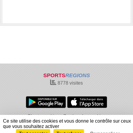
SPORTS
REGIONS
8778
visites
Charte cookies
Gestion des cookies
Ce site utilise des cookies et vous donne le contrôle sur ceux
Informations légales
Signaler un contenu inapproprié
que vous souhaitez activer